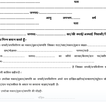
................................................ पता
...........................................................................................................
........................... जनपद-..................................
........................................ आयु लगभग......... वर्ष पुत्
............................................... पता
...........................................................................................................
......................... जनपद-.............................. का/की स्थाई/अस्थाई निवासी
निम्न बयान करते हूँ:-
शपथी/शपथिनीगण का मकान/दुकान/सम्पत्ति जिसका गाटा/प्लाट/मकान/दुकान संख्या-............................
 ग्राम/मोहल्ला-....................................................................... परगना/वार्ड-.......................
ल-............................ जनपद-......................... का जरिये वरासत/बैनामा/दान पत्र
......................................................................................................................
............................................................................................. है जिसका शपथी/शपथिनीगण स
मिनी काबिज दखील है ।
ि उपरोक्त मकान/दुकान/सम्पत्ति का शपथी/शपथिनीगण अपने नाम दाखिल-खारिज/नामांतरण/म्यूटेशन ज
मा/दान पत्र/वसीयत के आधार पर करवाना चाहता/चाहती है।
उपरोक्त मकान/दुकान/सम्पत्ति की चौहद्दी-
...........................................
पश्चिम-.......................................
...........................................
दक्षिण-......................................