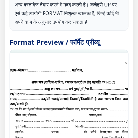
अन्य दस्तावेज तैयार करने में मदद करती है। कचेहरी UP पर
ऐसे कई उपयोगी FORMAT निशुल्क उपलब्ध हैं, जिन्हें कोई भी
अपने काम के अनुसार उपयोग कर सकता है।
Format Preview / फॉर्मेट प्रीव्यू
G-
C
सक्षम
-
श्रीमान........................................ महोदय
,
.........................................................
शपथ पत्र
दाखिल-खारिज/नामांतरण/म्यूटेशन हेतु सहमति पत्र
NOC
(
)
मैं..................................... आयु लगभग......... वर्ष पुत्र/पुत्री/पत्नी.................................... पता
ग्राम/मोहल्ला-....................................................................... तहसील-.......................
जनपद-......................... का/की स्थाई/अस्थाई निवासी/निवासिनी है तथा सशपथ निम्न बयान
करता/करती हूँ:-
धारा-1यह कि शपथी/शपथिनी का मकान/दुकान/सम्पत्ति जिसका गाटा/प्लाट/मकान/दुकान संख्या-...............................
स्थित ग्राम/मोहल्ला-....................................................................... परगना/वार्ड-.......................................
तहसील-............................ जनपद-......................... को ...................................................................... पुत्र/
पुत्री/पत्नी........................................................... निवासी-.................................................................
तहसील-................................. जनपद-............................. को जरिये बैनामा/दान पत्र जिसका