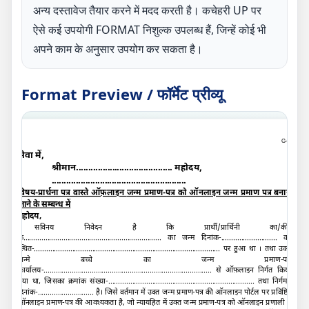
अन्य दस्तावेज तैयार करने में मदद करती है। कचेहरी UP पर
ऐसे कई उपयोगी FORMAT निशुल्क उपलब्ध हैं, जिन्हें कोई भी
अपने काम के अनुसार उपयोग कर सकता है।
Format Preview / फॉर्मेट प्रीव्यू
G-A
सेवा में,
श्रीमान
........................................
महोदय
,
........................................................
विषय-प्रार्थना पत्र वास्ते ऑफ़लाइन
जन्म प्रमाण-पत्र को ऑनलाइन जन्म प्रमाण पत्र बनाये
जाने के सम्बन्ध में
महोदय
,
सविनय निवेदन है कि प्रार्थी/प्रार्थिनी का/की/
के
.....................................................................
का जन्म दिनांक-
............................
को
स्थित-
.............................................................................................
पर हुआ था । तथा उक्त
जन्मे बच्चे का जन्म प्रमाण-पत्र
कार्यालय-
....................................................................................
से ऑफ़लाइन निर्गत किया
गया था
,
जिसका क्रमांक संख्या-
.........................................................................
तथा निर्गमन
दिनांक-
............................
है। जिसे वर्तमान में उक्त जन्म प्रमाण-पत्र की ऑनलाइन पोर्टल पर प्रविष्टि/
ऑनलाइन प्रमाण-पत्र की आवश्यकता है
,
जो न्यायहित में उक्त जन्म प्रमाण-पत्र को ऑनलाइन प्रणाली में