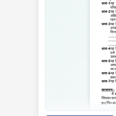
धारा-
1
यह 
परिव
धारा-
2
यह 
अंकि
रहन
धारा-
3
यह 
उनका
निम्
........
.........
........
धारा-
4
यह 
दर्
उक्त
धारा-
5
यह 
आधा
जा र
धारा-
6
यह क
प्रक
धारा-7
यह 
सत्यापन:-
मैं
जिसका सत्
ह०/नि०अं