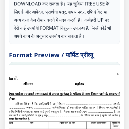
DOWNLOAD कर सकता है। यह सुविधा FREE USE के
लिए है और आवेदन, प्रार्थना पत्र, शपथ पत्र, एफिडेविट या
अन्य दस्तावेज तैयार करने में मदद करती है। कचेहरी UP पर
ऐसे कई उपयोगी FORMAT निशुल्क उपलब्ध हैं, जिन्हें कोई भी
अपने काम के अनुसार उपयोग कर सकता है।
Format Preview / फॉर्मेट प्रीव्यू
G-L
सेवा में,
श्रीमान......................................... महोदय
,
..............................................................
विषय-प्रार्थना पत्र वास्ते राशन कार्ड से अपात्र पुत्र/बहु के परिवार के नाम निरस्त जाने के सम्बन्ध में
महोदय
,
सविनय निवेदन है कि प्रार्थी/प्रार्थिनी ग्राम/मोहल्ला-....................................................................
,
तहसील-
..........................
,
जनपद-.......................... का/की निवासी है तथा परिवार सहित वर्तमान में निवास कर रहा/रही है।
प्रार्थी/प्रार्थिनी के परिवार का राशन कार्ड पूर्व से बना हुआ है
,
जिसका राशन कार्ड संख्या-...................................... है। उक्त
राशन कार्ड में प्रार्थी/प्रार्थिनी के पुत्र / बहू-............................................... के परिवार का नाम / यूनिट भी अंकित है।
जिनका विवरण निम्न है-
क्र.सं.
नाम
पिता/पति का नाम
आधार कार्ड संख्या
मुखिया से
सम्बन्ध