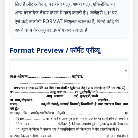
लिए है और आवेदन, प्रार्थना पत्र, शपथ पत्र, एफिडेविट या
अन्य दस्तावेज तैयार करने में मदद करती है। कचेहरी UP पर
ऐसे कई उपयोगी FORMAT निशुल्क उपलब्ध हैं, जिन्हें कोई भी
अपने काम के अनुसार उपयोग कर सकता है।
Format Preview / फॉर्मेट प्रीव्यू
G-
C
समक्ष
-
श्रीमान........................................ महोदय
,
.........................................................
शपथ पत्र (मृतक व्यक्ति का सिम
स्थानांतरित/ट्रांसफर हेतु (अन्य लोग)सहमति पत्र NOC
)
हम1-...................................... आयु लगभग......... वर्ष पुत्र/पुत्री/पत्नी....................................
2-..................................... आयु लगभग......... वर्ष पुत्र/पुत्री/पत्नी....................................
पता ग्राम/मोहल्ला-....................................................................... तहसील-.......................
जनपद-......................... का/की स्थाई/अस्थाई निवासी/निवासिनी है तथा सशपथ निम्न बयान
करते हूँ:-
धारा-
1
यह कि शपथी/शपथिनीगण
के/की-.............................................................. मृत्यु
दिनांक-...................... को हो गई है उक्त मृतक के नाम से एयरटेल/वोडाफोन/जियो कंपनी का
सिम नम्बर-
..............................
पंजीकृत है
,
जिसका उपयोग पूर्व में मृतक द्वारा ही किया जाता
था। मृतक के निधन के उपरांत
शपथी/शपथिनीगण
जो कि मृतक के वैध उत्तराधिकारी है
।
धारा-2यह कि
उक्त सिम नम्बर को............................................................. के नाम स्थानांतरित