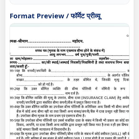
Format Preview / फॉर्मेट प्रीव्यू
G-
A
समक्ष
-
श्रीमान........................................ महोदय
,
.........................................................
शपथ पत्र (मृतक के नाम एकमात्र बीमा होने के संबंध में
)
मैं.......................................... आयु लगभग......... वर्ष पुत्र/पुत्री/पत्नी....................................
पता ग्राम/मोहल्ला-....................................................................... तहसील-.......................
जनपद-......................... का/की स्थाई/अस्थाई निवासी/निवासिनी है तथा सशपथ निम्न बयान
करता/करती हूँ:-
धारा-
1
यह कि शपथी/शपथिनी के................................................................................... का
बीमा............................................................................................. के अंतर्गत पॉलिसी
संख्या............................................ के तहत बीमित थे
,
जिनकी मृत्यु दिनांक
....................... को हो गई है।
धारा-
2
यह कि उक्त बीमित व्यक्ति की बीमा पॉलिसी में नॉमिनी के रूप में
..................................................... नाम दर्ज है।
धारा-
3
यह कि बीमित व्यक्ति की मृत्यु के उपरांत
,
बीमा दावा (
INSURANCE CLAIM)
हेतु आवेदन
शपथी/शपथिनी द्वारा संबंधित बीमा कंपनी/बैंक में प्रस्तुत किया गया है।
धारा-
4
यह कि उक्त बीमित व्यक्ति का उपरोक्त बीमा पॉलिसी के अतिरिक्त अन्य किसी भी बीमा कंपनी/
बैंक में कोई अन्य बीमा नहीं था तथा किसी अन्य संस्था/कंपनी/बैंक में दावा प्रस्तुत नहीं किया गया
है। उपरोक्त बीमा मृतक के नाम प्रथम एवं एकमात्र बीमा है।
धारा-
5
यह कि उपरोक्त बीमा पॉलिसी एवं उससे संबंधित दावा के संबंध में किसी भी प्रकार का कोई वाद-
विवाद
,
आपत्ति
,
या दावा किसी अन्य व्यक्ति द्वारा प्रस्तुत नहीं किया गया है तथा न ही इस विषय में
कोई मामला किसी न्यायालय में विचाराधीन है।
धारा-
6
यह कि मृतक द्वारा उपरोक्त बीमा पॉलिसी/बीमा राशि के संबंध में कोई वसीयत (
WILL)
नहीं की
गई है। यदि भविष्य में इस संबंध में कोई वसीयत (
WILL)
प्राप्त होती है या प्रस्तुत की जाती है
,
तो