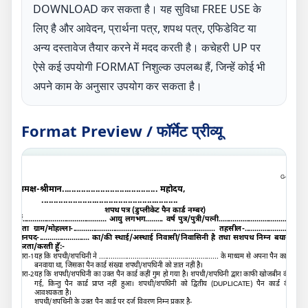
DOWNLOAD कर सकता है। यह सुविधा FREE USE के
लिए है और आवेदन, प्रार्थना पत्र, शपथ पत्र, एफिडेविट या
अन्य दस्तावेज तैयार करने में मदद करती है। कचेहरी UP पर
ऐसे कई उपयोगी FORMAT निशुल्क उपलब्ध हैं, जिन्हें कोई भी
अपने काम के अनुसार उपयोग कर सकता है।
Format Preview / फॉर्मेट प्रीव्यू
G-
A
समक्ष
-
श्रीमान........................................ महोदय
,
.........................................................
शपथ पत्र (डुप्लीकेट पैन कार्ड नम्बर
)
मैं.......................................... आयु लगभग......... वर्ष पुत्र/पुत्री/पत्नी....................................
पता ग्राम/मोहल्ला-....................................................................... तहसील-.......................
जनपद-......................... का/की स्थाई/अस्थाई निवासी/निवासिनी है तथा सशपथ निम्न बयान
करता/करती हूँ:-
धारा-
1
यह कि शपथी/शपथिनी ने ............................................................ के माध्यम से अपना पैन कार्ड
बनवाया था
,
जिसका पैन कार्ड संख्या शपथी/शपथिनी को ज्ञात नहीं है।
धारा-
2
यह कि शपथी/शपथिनी का उक्त पैन कार्ड कहीं गुम हो गया है। शपथी/शपथिनी द्वारा काफी खोजबीन की
गई
,
किन्तु पैन कार्ड प्राप्त नहीं हुआ। शपथी/शपथिनी को द्वितीय (
DUPLICATE)
पैन कार्ड की
आवश्यकता है।
शपथी/शपथिनी के उक्त पैन कार्ड पर दर्ज विवरण निम्न प्रकार है-