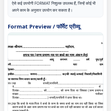
ऐसे कई उपयोगी FORMAT निशुल्क उपलब्ध हैं, जिन्हें कोई भी
अपने काम के अनुसार उपयोग कर सकता है।
Format Preview / फॉर्मेट प्रीव्यू
G-A
समक्ष-श्रीमान
.................................................
महोदय,
.............................................................
शपथ पत्र (जन्म प्रमाण-पत्र पर बच्चे का नाम अंकन हेतु)
मैं
.................................................
आयु लगभग
.........
वर्ष पुत्र/पुत्री/
पत्नी
.......................................................
पता ग्राम/
मोहल्ला-
.....................................................................................................
तहसील-
....................
जनपद-
.................................
का/की स्थाई/अस्थाई निवासी/निवासिनी है
तथा सशपथ निम्न बयान करता/करती हूँ:-
धारा-1यह कि शपथी/शपथिनी............
.....................................................
ने
.................................................. .......................................................
में
दिनांक-
................................
को
..................
को जन्म दिया था जिसका (जन्म प्रमाण-पत्र
संख्या-
.....................................................................................
पंजीकरण
दिनांक-
.......................................
) शपथी/शपथिनी ने प्राप्त किया था।
धारा-2यह कि बच्चे के माता-पिता ने बच्चे के जन्म के समय बच्चे का नाम तय नहीं किया था जिसके
कारण बच्चे के उक्त जन्म प्रमाण-पत्र पर बच्चे का नाम दर्ज नहीं करवाया था जो अब दर्ज करवाना