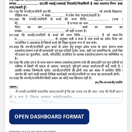
ग्राम/मोहल्ला-..................................................... तहसील-.......................
जनपद-......................... का/की स्थाई/अस्थाई निवासी/निवासिनी है तथा सशपथ निम्न बयान
करता/करती हूँ:-
धारा-
1
यह कि शपथी/शपथिनी का/की........................................................ जो आपके विद्यालय में
शैक्षिक सत्र-............... में कक्षा-................ में प्रवेश लेना चाहता/चाहती है
।
धारा-2यह कि
शपथी/शपथिनी के बच्चे की जन्म तिथि-.......................... (शब्द दो
में)........................................................ है व माता का नाम-..........................................
पिता का नाम....................................... बच्चे का आधार कार्ड
संख्या-................................................. जो सही व सत्य
है।
धारा-3यह कि
शपथी/शपथिनी के बच्चे की जन्म तिथि-...................... है जो माता-पिता
व............................................ के अनुसार सही व सत्य है तथा बच्चे का प्रवेश दिया जाना
न्यायोचित व आवश्यक है जिससे बच्चे की शिक्षा सुचारू रूप से चल सके
।
धारा-
4
यह कि शपथी/शपथिनी द्वारा बच्चे के प्रवेश हेतु प्रस्तुत प्रवेश प्रपत्र के साथ संलग्न समस्त
दस्तावेज/प्रमाण-पत्रों की छायाप्रति एवं मूल प्रतियाँ पूर्णतः सत्य
,
सही एवं प्रामाणिक हैं। इनमें किसी
भी प्रकार का कूटरचित
,
जाली
,
परिवर्तित
,
संशोधित या भ्रामक दस्तावेज/प्रमाण-पत्र सम्मिलित नहीं
है।
धारा-
5
यह कि प्रवेश प्रपत्र के साथ संलग्न समस्त दस्तावेज/प्रमाण-पत्रों की छायाप्रति एवं मूल प्रतियाँ यदि
भविष्य में किसी भी प्रकार से असत्य
,
कपटपूर्ण
,
त्रुटिपूर्ण अथवा जाली/फर्जी पाई जाती हैं
,
तो
उसकी समस्त जिम्मेदारी पूर्णतः शपथी/शपथिनी की होगी तथा इस संबंध में प्रचलित विधि के
अंतर्गत की जाने वाली समस्त विधिक कार्यवाही शपथी/शपथिनी पर मान्य एवं बाध्यकारी होगी।
धारा-6यह कि शपथी/शपथिनी
ने किसी प्रकार का कोई तथ्य छिपाया नहीं है।
ह०/नि०अं०शपथी/शपथिनी
सत्यापन:-
मैं शपथी/शपथिनी सत्यापित करता/करती हूँ कि इस शपथ-पत्र की धारा 1ता6 मेरे निजी ज्ञान से
सही व सत्य हैं
,
जिसका सत्यापन कचेहरी/तहसील......................................................... में
दिनांक-............................. किया गया।
ह०/नि०अं०शपथी/शपथिनी
OPEN DASHBOARD FORMAT