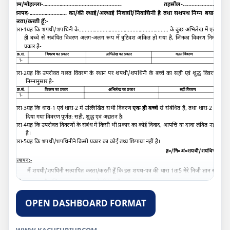
ग्राम/मोहल्ला-..................................................... तहसील-.......................
जनपद-......................... का/की स्थाई/अस्थाई निवासी/निवासिनी है तथा सशपथ निम्न बयान
करता/करती हूँ:-
धारा-
1
यह कि शपथी/शपथिनी के............................................................ के कुछ अभिलेख में एक
ही बच्चे से संबंधित विवरण अलग-अलग रूप में त्रुटिवश अंकित हो गया है
,
जिनका विवरण निम्न
प्रकार है-
क्र.सं.
विवरण का प्रकार
अभिलेख का प्रकार
गलत विवरण
1-
धारा-
2
यह कि उपरोक्त गलत विवरण के स्थान पर शपथी/शपथिनी के बच्चे का सही एवं शुद्ध विवरण
निम्नानुसार है
-
क्र.सं.
विवरण का प्रकार
अभिलेख का प्रकार
सही विवरण
1-
धारा-3यह कि धारा-
1
एवं धारा-
2
में उल्लिखित सभी विवरण
एक ही बच्चे
से संबंधित हैं
,
तथा धारा-
2
में
दिया गया विवरण पूर्णतः सही
,
शुद्ध एवं अद्यतन है।
धारा-4यह कि उपरोक्त विवरणों के संबंध में किसी भी प्रकार का कोई विवाद
,
आपत्ति या दावा लंबित नहीं
है।
धारा-5यह कि शपथी/शपथिनी
ने किसी प्रकार का कोई तथ्य छिपाया नहीं है।
ह०/नि०अं०शपथी/शपथिनी
सत्यापन:-
मैं शपथी/शपथिनी सत्यापित करता/करती हूँ कि इस शपथ-पत्र की धारा 1ता5 मेरे निजी ज्ञान से
सही व सत्य हैं
,
जिसका सत्यापन कचेहरी/तहसील......................................................... में
दिनांक-............................. किया गया।
OPEN DASHBOARD FORMAT
ह०/नि०अं०शपथी/शपथिनी