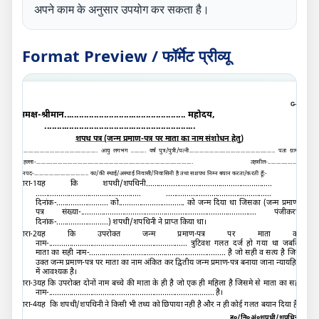
अपने काम के अनुसार उपयोग कर सकता है।
Format Preview / फॉर्मेट प्रीव्यू
G-C
समक्ष-श्रीमान
.................................................
महोदय,
.............................................................
शपथ पत्र (जन्म प्रमाण-पत्र पर माता का नाम संशोधन हेतु)
मैं.............................................. आयु लगभग ......... वर्ष पुत्र/पुत्री/पत्नी.................................................... पता ग्राम/
मोहल्ला-............................................................................................... तहसील-....................
जनपद-................................. का/की स्थाई/अस्थाई निवासी/निवासिनी है तथा सशपथ निम्न बयान करता/करती हूँ:-
धारा-1यह कि शपथी/शपथिनी
.............................................................
ने
................................................... ...................................................
में
दिनांक-
.........................
को
................................
को जन्म दिया था जिसका (जन्म प्रमाण-
पत्र संख्या-
.....................................................................................
पंजीकरण
दिनांक-
.........................
) शपथी/शपथिनी ने प्राप्त किया था।
धारा-2यह कि उपरोक्त जन्म प्रमाण-पत्र पर माता का
नाम-
...................................................................
त्रुटिवश गलत दर्ज हो गया था जबकि
माता का सही नाम-
..................................................................
है जो सही व सत्य है जिसे
उक्त जन्म प्रमाण-पत्र पर माता का नाम अंकित कर द्वितीय जन्म प्रमाण-पत्र बनाया जाना न्यायहित
में आवश्यक है।
धारा-3यह कि उपरोक्त दोनों नाम बच्चे की माता के ही है जो एक ही महिला है जिसमे से माता का सही
नाम-
................................................................................
है।
धारा-4यह कि शपथी/शपथिनी ने किसी भी तथ्य को छिपाया नहीं है और न ही कोई गलत बयान दिया है।
ह०/नि०अं०शपथी/शपथिनी