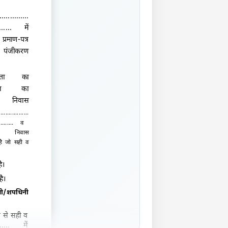
..............
......
में
रमाण-पत्र
पंजीकरण
िता का
ा का
वास
..................
.........
व
वास
ै जो सही व
 है।
है।
थी/शपथिनी
ान से सही व
.....
में