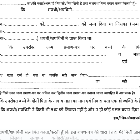
..........................
का/की स्थाई/अस्थाई निवासी/निवासिनी है तथा सशपथ निम्न बयान करता/करती हूँ:-
-1यह कि शपथी/शपथिनी
.....................................................
....................................................... ................................................
ंक-
.........................
को
...........................
को जन्म दिया था जिसका (जन्म प्
या-
........................................................................................................
ंक-
.........................
) शपथी/शपथिनी ने प्राप्त किया था।
2यह कि उपरोक्त जन्म प्रमाण-पत्र पर बच्चे के प
-
.....................................
.............................................
व मात
-
...............................................................................
एवं नि
..................................... ..
...................................................................................
ुटिवश गलत दर्ज हो गया था जबकि सही नाम पिता-
..................................................
-
.......................................................................
एवं सही नि
.....
.............................,,,,,................................................................................................
ह
है जिसे उक्त जन्म प्रमाण-पत्र पर अंकित कर द्वितीय जन्म प्रमाण-पत्र बनाया जाना न्यायहित में आवश्यक है।
ि उपरोक्त बच्चे के दोनों पिता के नाम व माता का नाम एवं निवास पता एक ही व्यक्ति के
कि शपथी/शपथिनी ने किसी भी तथ्य को छिपाया नहीं है और न ही कोई गलत बयान दिया 
ह०/नि०अं०शप
ं शपथी/शपथिनी सत्यापित करता/करती हूँ कि इस शपथ-पत्र की धारा
1
ता4 मेरे निजी ज्ञ
ं
,
जिसका सत्यापन कचेहरी/तहसील
.................................................