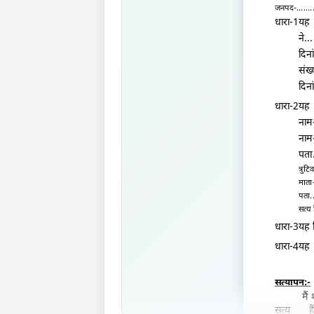
जनपद-
.......
धारा
ने..
.
दिना
संख्
दिना
धारा-
नाम
नाम
पता
त्र
माता
पता
.
सत्य 
धारा-3यह क
धारा-4यह 
सत्यापन:-
मै
सत्य है