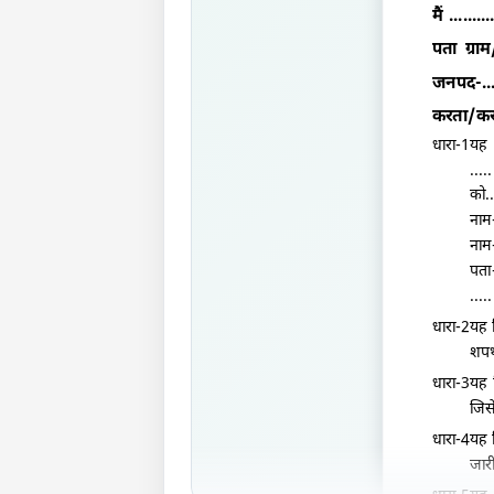
मैं
.........
पता ग्राम
जनपद-
..
करता/करत
धारा-1
.....
को
.
नाम
नाम
पता
.....
धारा-2यह क
शपथ
धारा-3यह 
जिसे
धारा-4यह 
जारी