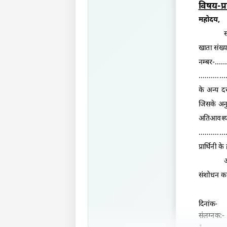
विषय-प्र
महोदय,
स
खाता संख्या-
नम्बर-.....
...........
के अन्य दस्
जिसके अनुस
अतिआवश्य
...........
प्रार्थिनी के
अ
संशोधन कर
दिनांक-
संलग्नक:-