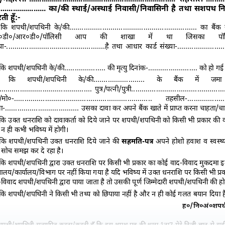
...................... का/की स्थाई/अस्थाई निवासी/निवासिनी है तथा सशपथ न
ी हूँ:-
 शपथी/शपथिनी के/की.............................................................. का बैं
०डी०/आर०डी०/पॉलिसी आप की शाखा में था जिसका पॉलि
या-................................................है तथा आधार कार्ड संख्या-........................
 शपथी/शपथिनी के/की.................... की मृत्यु दिनांक-........................ को हो गई 
ह कि शपथी/शपथिनी के/की......................... के बैंक में जम
............................................. पुत्र/पत्नी/पुत्री..........................................
म/मो०-................................................................... तहसील-...................
-.................................... उसका दावा कर अपने बैंक खाते में प्राप्त करना चाहता/च
कि उक्त धनराशि को दावाकर्ता को दिये जाने पर शपथी/शपथिनी को किसी भी प्रकार की 
 न ही कभी भविष्य में होगी।
कि शपथी/शपथिनी उक्त धनराशि दिये जाने की
सहमति-पत्र
अपने होशो हवाश व स्वस्थ्
 सोच समझ कर दे रहा है।
कि शपथी/शपथिनी द्वारा उक्त धनराशि पर किसी भी प्रकार का कोई वाद-विवाद मुकदमा इत
ायालय/कार्यालय/विभाग पर नहीं किया गया है यदि भविष्य में उक्त धनराशि पर किसी भी प्
-विवाद शपथी/शपथिनी द्वारा पाया जाता है तो उसकी पूर्ण जिम्मेदारी शपथी/शपथिनी की हो
कि शपथी/शपथिनी ने किसी भी तथ्य को छिपाया नहीं है और न ही कोई गलत बयान दिया ह
ह०/नि०अं०शप