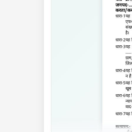
जनपद-...
करता/करत
धारा-1यह कि
एफ
संख्
है।
धारा-2यह कि
धारा-3य
.....
ग्रा
जिला
धारा-4यह 
न है
धारा-5
यह 
खूब
धारा-6
यह 
न्य
वाद
धारा-7यह 
सत्यापन:-