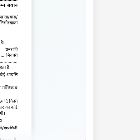
िम्न बयान
क खाता/बांड/
सी/खाता
.............
है।
ा धनराशि
....... निवासी
.............
ाहती है।
कोई आपत्ति
य मस्तिक व
्यादि किसी
रकार का कोई
गी।
ै।
थी/शपथिनी