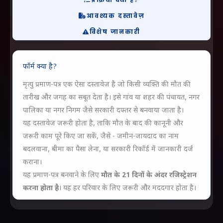
आवश्यक दस्तावेज़
गूगल क्रोम एक्सटेंशन
PC TOOL
विशेष जानकारी
PAGE RELOAD ENGINE
PAGE MISTRI TOOL
PDF TO PNG/JPG
फॉर्म क्या है?
PAGE DOCUMENT MISTRI
मृत्यु प्रमाण-पत्र एक ऐसा दस्तावेज है जो किसी व्यक्ति की मौत की
तारीख और जगह का सबूत देता है। इसे गांव या शहर की पंचायत, नगर
पालिका या नगर निगम जैसे सरकारी दफ्तर से बनवाया जाता है।
यह दस्तावेज जरूरी होता है, ताकि मौत के बाद की कानूनी और
जरूरी काम पूरे किए जा सकें, जैसे - जमीन-जायदाद का नाम
बदलवाना, बीमा का पैसा लेना, या सरकारी रिकॉर्ड में जानकारी दर्ज
कराना।
यह प्रमाण-पत्र बनवाने के लिए
मौत के 21 दिनों के अंदर रजिस्ट्रेशन
करना होता है
। यह हर परिवार के लिए जरूरी और मददगार होता है।