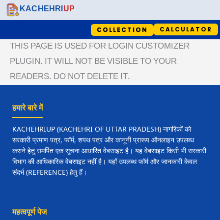
SKIP
KACHEHRI
UP
TO
CALCULATOR
COLLECTION
CONTENT
THIS PAGE IS USED FOR LOGIN CUSTOMIZER
स्थानीय प्रशासन
निजी क्षेत्र विभाग
PLUGIN. IT WILL NOT BE VISIBLE TO YOUR
जन्म प्रमाण पत्र फॉर्म
किरायानामा
READERS. DO NOT DELETE IT.
मृत्यु प्रमाण पत्र फॉर्म
हमारे बारे में
परिवार रजिस्टर नक़ल
KACHEHRIUP (KACHEHRI OF UTTAR PRADESH) नागरिकों को
स्वास्थ्य विभाग
कोर्ट/न्यायालय
सरकारी प्रमाण पत्र, फॉर्म, शपथ पत्र और कानूनी प्रारूप ऑनलाइन उपलब्ध
कराने हेतु समर्पित एक सूचना आधारित वेबसाइट है। यह वेबसाइट किसी भी सरकारी
अस्पताल जन्म प्रमाण पत्र
सम्मन वास्ते करारदार उमूर तनकीह
विभाग की आधिकारिक वेबसाइट नहीं है। यहाँ उपलब्ध फॉर्म और जानकारी केवल
संदर्भ (REFERENCE) हेतु हैं।
हेतु संदर्भित करने की सूचना
दस्तावेजों की सूची
महत्वपूर्ण पेज
IPC TO BNS SEARCH