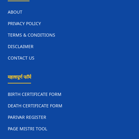
ABOUT
गूगल क्रोम एक्सटेंशन
PC TOOL
PRIVACY POLICY
PAGE RELOAD ENGINE
PAGE MISTRI TOOL
TERMS & CONDITIONS
PDF TO PNG/JPG
DISCLAIMER
PAGE DOCUMENT MISTRI
CONTACT US
महत्वपूर्ण फॉर्म
BIRTH CERTIFICATE FORM
DEATH CERTIFICATE FORM
PARIVAR REGISTER
PAGE MISTRI TOOL